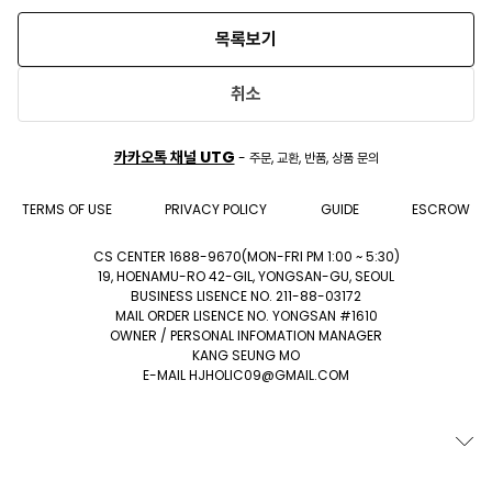
목록보기
취소
카카오톡 채널 UTG
- 주문, 교환, 반품, 상품 문의
TERMS OF USE
PRIVACY POLICY
GUIDE
ESCROW
CS CENTER 1688-9670(MON-FRI PM 1:00 ~ 5:30)
19, HOENAMU-RO 42-GIL, YONGSAN-GU, SEOUL
BUSINESS LISENCE NO. 211-88-03172
MAIL ORDER LISENCE NO. YONGSAN #1610
OWNER / PERSONAL INFOMATION MANAGER
KANG SEUNG MO
E-MAIL HJHOLIC09@GMAIL.COM